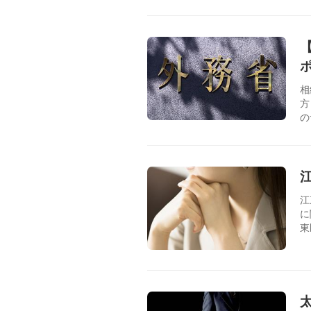
相
方
の
江
に
東