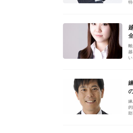
特
離
越
い
練
的
助