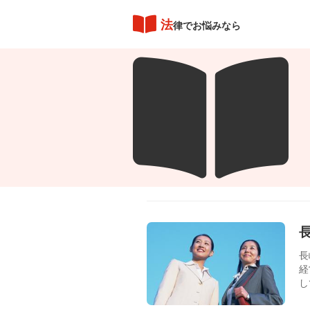
法
律でお悩みなら
長
経
し