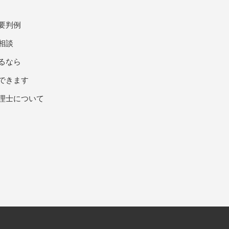
要判例
相談
るなら
できます
理士について