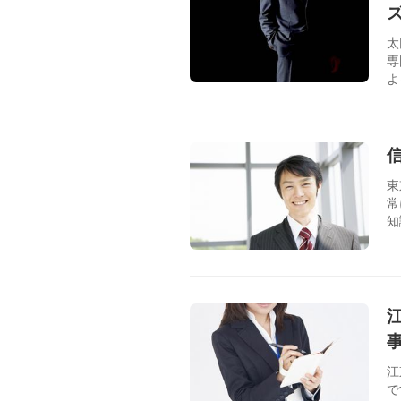
太
専
よ
東
常
知
江
で