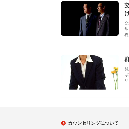
交
常
務
群
は
リ
カウンセリングについて