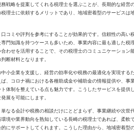
税務戦略を提案してくれる税理士を選ぶことが、長期的な経営
の税理士に依頼するメリットであり、地域密着型のサービスは
、口コミや評判を参考にすることが効果的です。信頼性の高い
た専門知識を持つケースも多いため、事業内容に最も適した税
い合わせを活用することで、その税理士のコミュニケーション
の判断材料となります。
の中小企業を支援し、経営の効率化や税務の最適化を実現する
えば、コロナ禍における各種助成金や補助金の情報提供や、事
ート体制を整えている点も魅力です。こうしたサービスを提供
な発展を可能にします。
、単なる会計や税務の相談だけにとどまらず、事業継続や次世
済環境や業界動向を熟知している長崎の税理士であれば、柔軟
合的にサポートしてくれます。こうした理由から、地域密着型