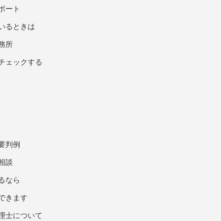
ポート
いるときは
務所
チェックする
要判例
相談
るなら
できます
理士について